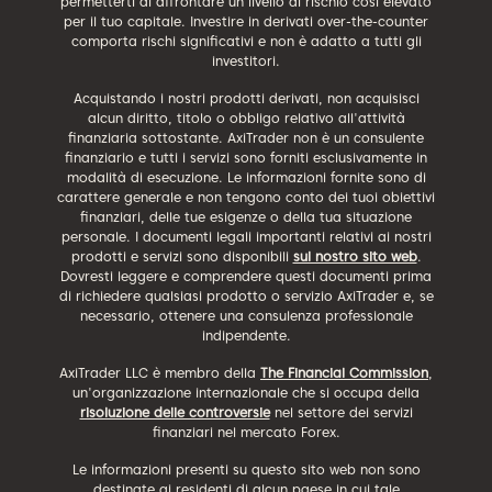
permetterti di affrontare un livello di rischio così elevato
per il tuo capitale. Investire in derivati over-the-counter
comporta rischi significativi e non è adatto a tutti gli
investitori.
Acquistando i nostri prodotti derivati, non acquisisci
alcun diritto, titolo o obbligo relativo all'attività
finanziaria sottostante. AxiTrader non è un consulente
finanziario e tutti i servizi sono forniti esclusivamente in
modalità di esecuzione. Le informazioni fornite sono di
carattere generale e non tengono conto dei tuoi obiettivi
finanziari, delle tue esigenze o della tua situazione
personale. I documenti legali importanti relativi ai nostri
prodotti e servizi sono disponibili
sul nostro sito web
.
Dovresti leggere e comprendere questi documenti prima
di richiedere qualsiasi prodotto o servizio AxiTrader e, se
necessario, ottenere una consulenza professionale
indipendente.
AxiTrader LLC è membro della
The Financial Commission
,
un'organizzazione internazionale che si occupa della
risoluzione delle controversie
nel settore dei servizi
finanziari nel mercato Forex.
Le informazioni presenti su questo sito web non sono
destinate ai residenti di alcun paese in cui tale