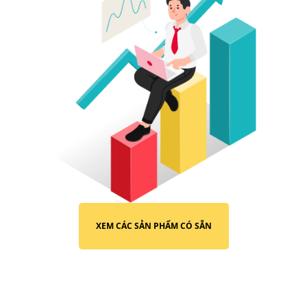
XEM CÁC SẢN PHẨM CÓ SẴN