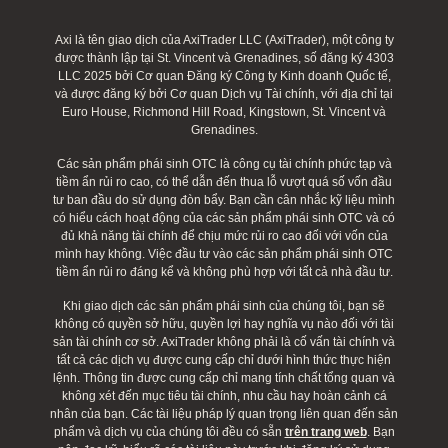
Axi là tên giao dịch của AxiTrader LLC (AxiTrader), một công ty
được thành lập tại St. Vincent và Grenadines, số đăng ký 4303
LLC 2025 bởi Cơ quan Đăng ký Công ty Kinh doanh Quốc tế,
và được đăng ký bởi Cơ quan Dịch vụ Tài chính, với địa chỉ tại
Euro House, Richmond Hill Road, Kingstown, St. Vincent và
Grenadines.
Các sản phẩm phái sinh OTC là công cụ tài chính phức tạp và
tiềm ẩn rủi ro cao, có thể dẫn đến thua lỗ vượt quá số vốn đầu
tư ban đầu do sử dụng đòn bẩy. Bạn cần cân nhắc kỹ liệu mình
có hiểu cách hoạt động của các sản phẩm phái sinh OTC và có
đủ khả năng tài chính để chịu mức rủi ro cao đối với vốn của
mình hay không. Việc đầu tư vào các sản phẩm phái sinh OTC
tiềm ẩn rủi ro đáng kể và không phù hợp với tất cả nhà đầu tư.
Khi giao dịch các sản phẩm phái sinh của chúng tôi, bạn sẽ
không có quyền sở hữu, quyền lợi hay nghĩa vụ nào đối với tài
sản tài chính cơ sở. AxiTrader không phải là cố vấn tài chính và
tất cả các dịch vụ được cung cấp chỉ dưới hình thức thực hiện
lệnh. Thông tin được cung cấp chỉ mang tính chất tổng quan và
không xét đến mục tiêu tài chính, nhu cầu hay hoàn cảnh cá
nhân của bạn. Các tài liệu pháp lý quan trọng liên quan đến sản
phẩm và dịch vụ của chúng tôi đều có sẵn
trên trang web
. Bạn