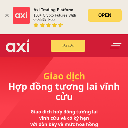
Axi Trading Platform
OPEN
150+ Crypto Futures With 
0.035%  Fee
BẮT ĐẦU
Giao dịch
Hợp đồng tương lai vĩnh
cửu
Giao dịch hợp đồng tương lai
vĩnh cửu và có kỳ hạn
với đòn bẩy và mức hoa hồng