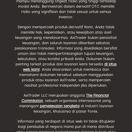
mampu menanggung tingkat risiko yang tinggi terhadap
modal Anda. Berinvestasi dalam derivatif OTC memiliki
risiko yang signifikan dan tidak sesuai untuk semua
investor.
Dengan memperoleh produk derivatif Kami, Anda tidak
memiliki hak, kepemilikan, atau kewajiban atas aset
keuangan yang mendasarinya. AxiTrader bukan penasihat
keuangan, dan seluruh layanan diberikan sebatas
pelaksanaan transaksi. Informasi yang disediakan bersifat
umum dan tidak mempertimbangkan tujuan keuangan,
kebutuhan, atau kondisi pribadi Anda. Dokumen hukum
penting terkait produk dan layanan kami tersedia
di situs
web kami
. Anda disarankan untuk membaca dan
memahami dokumen tersebut sebelum menggunakan
produk atau layanan AxiTrader, serta memperoleh
nasihat profesional independen jika diperlukan.
AxiTrader LLC merupakan anggota
The Financial
Commission
, sebuah organisasi internasional yang
menangani
penyelesaian sengketa
di industri layanan
keuangan, khususnya di pasar Forex.
Informasi yang terdapat di situs web ini tidak ditujukan
bagi penduduk di negara mana pun di mana distribusi
atau penggunaannya bertentangan dengan hukum atau