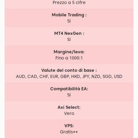
Prezzo a 5 cifre
Mobile Trading :
Sì
MT4 NexGen :
Sì
Margine/leva:
Fino a 1000:1
Valute del conto di base :
AUD, CAD, CHF, EUR, GBP, HKD, JPY, NZD, SGD, USD
Compatibilità EA:
Si
Axi Select:
Vero
VPS:
Gratis**