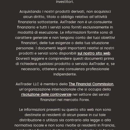
investitori.
Acquistando i nostri prodotti derivati, non acquisisci
alcun diritto, titolo o obbligo relativo all'attività
finanziaria sottostante. AxiTrader non è un consulente
finanziario e tutti i servizi sono forniti esclusivamente in
modalità di esecuzione. Le informazioni fornite sono di
carattere generale e non tengono conto dei tuoi obiettivi
finanziari, delle tue esigenze o della tua situazione
personale. I documenti legali importanti relativi ai nostri
prodotti e servizi sono disponibili
sul nostro sito web
.
Dovresti leggere e comprendere questi documenti prima
di richiedere qualsiasi prodotto o servizio AxiTrader e, se
necessario, ottenere una consulenza professionale
indipendente.
AxiTrader LLC è membro della
The Financial Commission
,
un'organizzazione internazionale che si occupa della
risoluzione delle controversie
nel settore dei servizi
finanziari nel mercato Forex.
Le informazioni presenti su questo sito web non sono
destinate ai residenti di alcun paese in cui tale
distribuzione o utilizzo sia contrario alla legge o alla
normativa locale e non sono rivolte ai residenti in Francia,